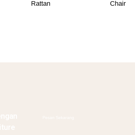
Rattan
Chair
Selengkapnya
engan
Pesan Sekarang
iture