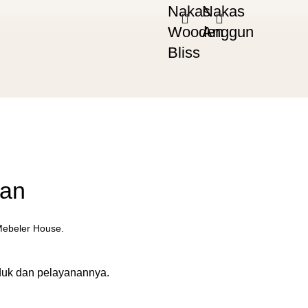
Nakas
Nakas
Wooden
Anggun
Bliss
gan
Mebeler House.
oduk dan pelayanannya.