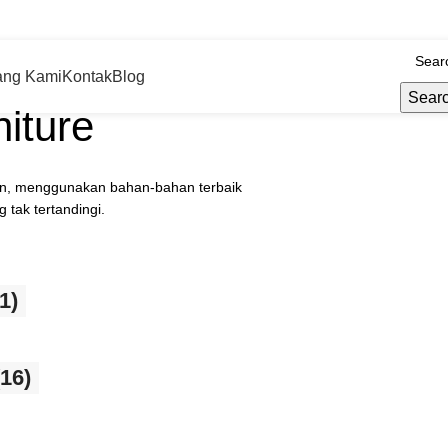
853 2589 9663
Pusat Keindahan Mebel Jati
ang Kami
Kontak
Blog
Sear
niture
man, menggunakan bahan-bahan terbaik
tak tertandingi.
1)
(16)