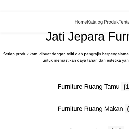
Jl. H Aly Syarif Rt 03 Rw 08 Krapyak, Tahunan, Jepara, Central Java – Indonesia
0
Home
Katalog Produk
Tent
Jati Jepara Fur
Setiap produk kami dibuat dengan teliti oleh pengrajin berpengala
untuk memastikan daya tahan dan estetika yang 
Furniture Ruang Tamu
(1
Furniture Ruang Makan