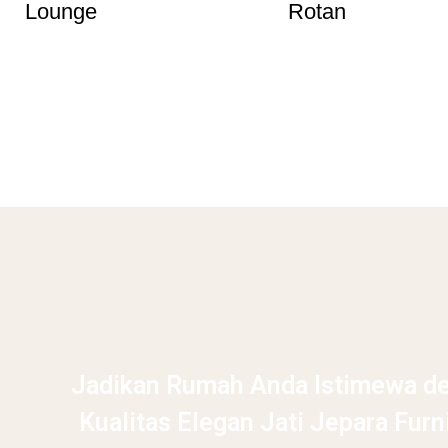
Lounge
Rotan
Jadikan Rumah Anda Istimewa d
Kualitas Elegan Jati Jepara Furn