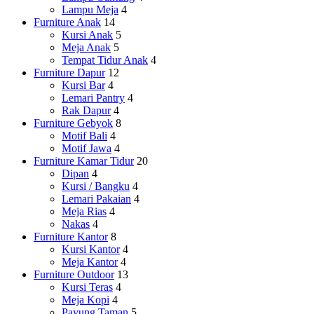
Lampu Meja
4
Furniture Anak
14
Kursi Anak
5
Meja Anak
5
Tempat Tidur Anak
4
Furniture Dapur
12
Kursi Bar
4
Lemari Pantry
4
Rak Dapur
4
Furniture Gebyok
8
Motif Bali
4
Motif Jawa
4
Furniture Kamar Tidur
20
Dipan
4
Kursi / Bangku
4
Lemari Pakaian
4
Meja Rias
4
Nakas
4
Furniture Kantor
8
Kursi Kantor
4
Meja Kantor
4
Furniture Outdoor
13
Kursi Teras
4
Meja Kopi
4
Payung Taman
5