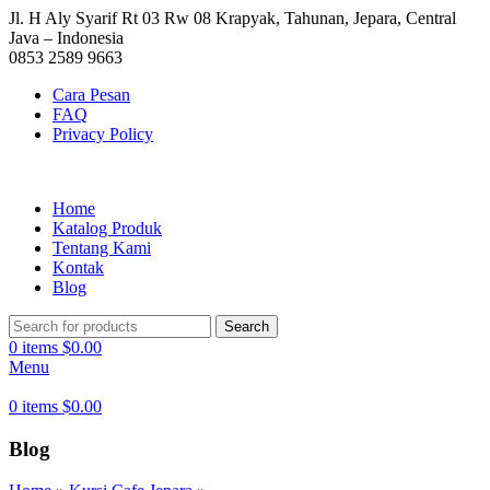
Jl. H Aly Syarif Rt 03 Rw 08 Krapyak, Tahunan, Jepara, Central
Java – Indonesia
0853 2589 9663
Cara Pesan
FAQ
Privacy Policy
Home
Katalog Produk
Tentang Kami
Kontak
Blog
Search
0
items
$
0.00
Menu
0
items
$
0.00
Blog