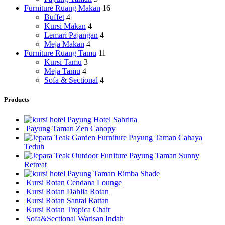
Furniture Ruang Makan
16
Buffet
4
Kursi Makan
4
Lemari Pajangan
4
Meja Makan
4
Furniture Ruang Tamu
11
Kursi Tamu
3
Meja Tamu
4
Sofa & Sectional
4
Products
Payung Hotel Sabrina
Payung Taman Zen Canopy
Payung Taman Cahaya
Teduh
Payung Taman Sunny
Retreat
Payung Taman Rimba Shade
Kursi Rotan Cendana Lounge
Kursi Rotan Dahlia Rotan
Kursi Rotan Santai Rattan
Kursi Rotan Tropica Chair
Sofa&Sectional Warisan Indah