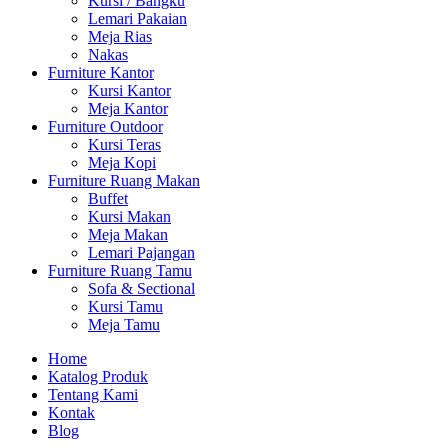
Kursi / Bangku
Lemari Pakaian
Meja Rias
Nakas
Furniture Kantor
Kursi Kantor
Meja Kantor
Furniture Outdoor
Kursi Teras
Meja Kopi
Furniture Ruang Makan
Buffet
Kursi Makan
Meja Makan
Lemari Pajangan
Furniture Ruang Tamu
Sofa & Sectional
Kursi Tamu
Meja Tamu
Home
Katalog Produk
Tentang Kami
Kontak
Blog