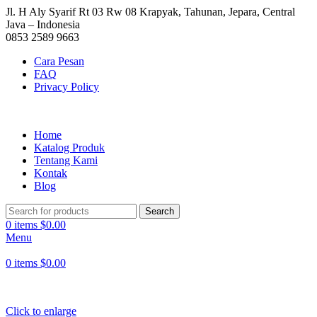
Jl. H Aly Syarif Rt 03 Rw 08 Krapyak, Tahunan, Jepara, Central
Java – Indonesia
0853 2589 9663
Cara Pesan
FAQ
Privacy Policy
Home
Katalog Produk
Tentang Kami
Kontak
Blog
Search
0
items
$
0.00
Menu
0
items
$
0.00
Click to enlarge