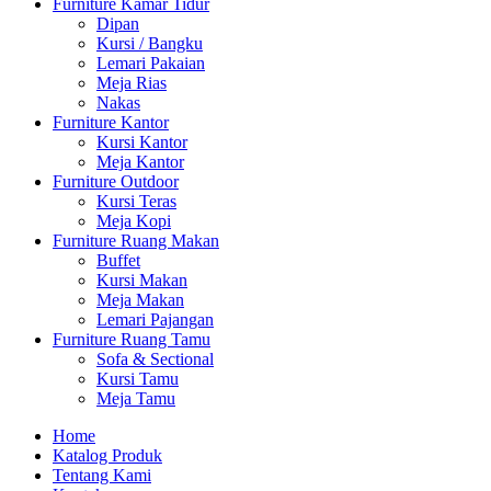
Furniture Kamar Tidur
Dipan
Kursi / Bangku
Lemari Pakaian
Meja Rias
Nakas
Furniture Kantor
Kursi Kantor
Meja Kantor
Furniture Outdoor
Kursi Teras
Meja Kopi
Furniture Ruang Makan
Buffet
Kursi Makan
Meja Makan
Lemari Pajangan
Furniture Ruang Tamu
Sofa & Sectional
Kursi Tamu
Meja Tamu
Home
Katalog Produk
Tentang Kami