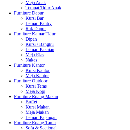
Meja Anak
Tempat Tidur Anak
Furniture Dapur
Kursi Bar
Lemari Pantry
Rak Dapur
Furniture Kamar Tidur
Dipan
Kursi / Bangku
Lemari Pakaian
Meja Rias
Nakas
Furniture Kantor
Kursi Kantor
Meja Kantor
Furniture Outdoor
Kursi Teras
Meja Kopi
Furniture Ruang Makan
Buffet
Kursi Makan
Meja Makan
Lemari Pajangan
Furniture Ruang Tamu
Sofa & Sectional