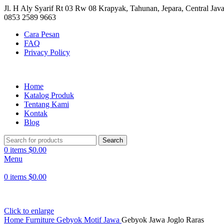
Jl. H Aly Syarif Rt 03 Rw 08 Krapyak, Tahunan, Jepara, Central Java
0853 2589 9663
Cara Pesan
FAQ
Privacy Policy
Home
Katalog Produk
Tentang Kami
Kontak
Blog
Search
0
items
$
0.00
Menu
0
items
$
0.00
Click to enlarge
Home
Furniture Gebyok
Motif Jawa
Gebyok Jawa Joglo Raras